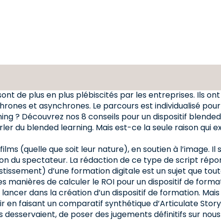
ont de plus en plus plébiscités par les entreprises. Ils on
chrones et asynchrones. Le parcours est individualisé po
ning ? Découvrez nos 8 conseils pour un dispositif blended 
rler du blended learning. Mais est-ce la seule raison qui 
 films (quelle que soit leur nature), en soutien à l’image. 
n du spectateur. La rédaction de ce type de script répon
stissement) d’une formation digitale est un sujet que tout
s manières de calculer le ROI pour un dispositif de format
lancer dans la création d’un dispositif de formation. Mais 
lair en faisant un comparatif synthétique d’Articulate Stor
us desservaient, de poser des jugements définitifs sur no