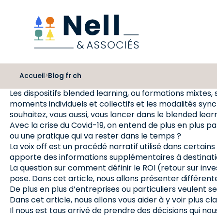
Aller au pied de page
Aller au menu
Aller au contenu
Accueil
Blog fr ch
>
Les dispositifs blended learning, ou formations mixtes, s
moments individuels et collectifs et les modalités syn
souhaitez, vous aussi, vous lancer dans le blended lear
Avec la crise du Covid-19, on entend de plus en plus pa
ou une pratique qui va rester dans le temps ?
La voix off est un procédé narratif utilisé dans certains
apporte des informations supplémentaires à destinatio
La question sur comment définir le ROI (retour sur inve
pose. Dans cet article, nous allons présenter différente
De plus en plus d’entreprises ou particuliers veulent se 
Dans cet article, nous allons vous aider à y voir plus c
Il nous est tous arrivé de prendre des décisions qui no