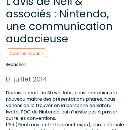
L’avis de Nell &
associés : Nintendo,
une communication
audacieuse
Catégories :
Communication
Auteur de l'article :
Rédaction
Date de publication :
01 juillet 2014
Depuis la mort de Steve Jobs, nous cherchions le
nouveau maître des présentations phares. Nous
venons de le trouver en la personne de Satoru
Iwata, PDG de Nintendo, qui n’hésite pas à passer
outre les conventions.
L’E3 (Electronic entertainment expo), qui se déroule