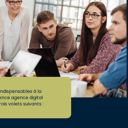
ndispensables à la
gence agence digital
rois volets suivants :