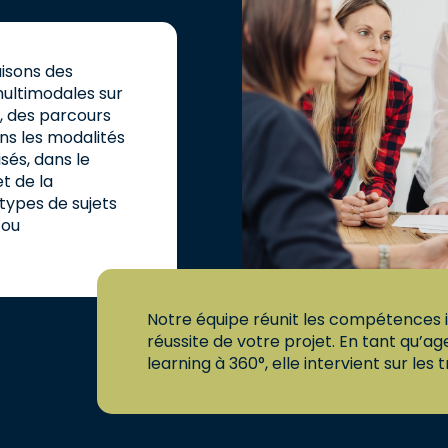
uisons des
 multimodales sur
, des parcours
ns les modalités
isés, dans le
t de la
 types de sujets
 ou
Notre équipe réunit les compétences i
réussite de votre projet. En tant qu’a
learning à 360°, elle intervient sur les t