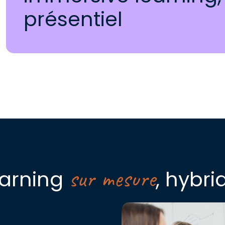
présentiel
sur mesure
earning
, hybr