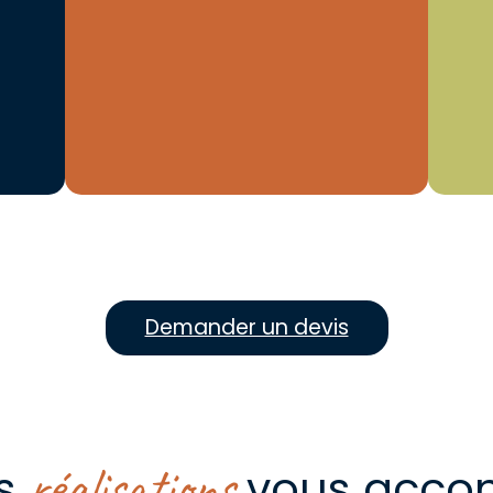
Demander un devis
réalisations
es
vous acco