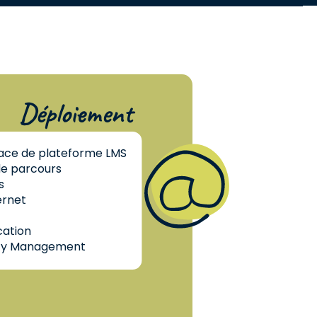
Déploiement
lace de plateforme LMS
de parcours
s
ernet
ation
y Management