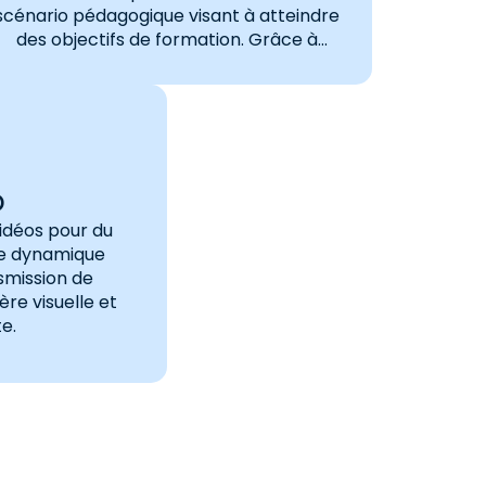
scénario pédagogique visant à atteindre
des objectifs de formation. Grâce à
notre longue expérience dans la
conception de parcours blended
learning (depuis 2007), nous sommes en
mesure de vous partager nos retours
d’expérience et de…
o
idéos pour du
e dynamique
smission de
re visuelle et
e.