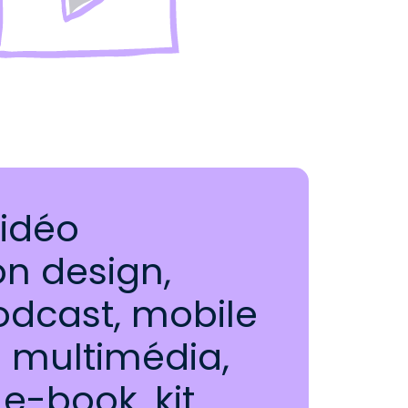
vidéo
n design,
odcast, mobile
s multimédia,
e-book, kit