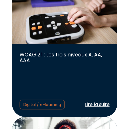
WCAG 2.1 : Les trois niveaux A, AA,
AAA
Lire l'article :
Lire la suite
Digital / e-learning