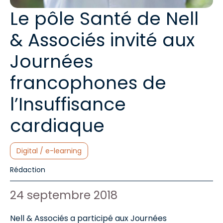
Le pôle Santé de Nell
& Associés invité aux
Journées
francophones de
l’Insuffisance
cardiaque
Catégories :
Digital / e-learning
Auteur de l'article :
Rédaction
Date de publication :
24 septembre 2018
Nell & Associés a participé aux Journées