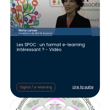
Les SPOC : un format e-learning
intéressant ? - Vidéo
Lire l'article :
Lire la suite
Digital / e-learning