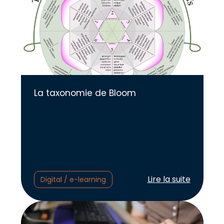
La taxonomie de Bloom
Lire l'article :
Lire la suite
Digital / e-learning