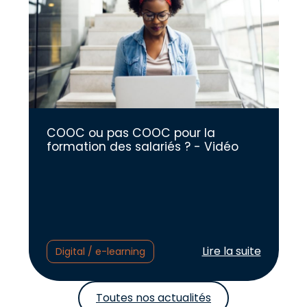
COOC ou pas COOC pour la
formation des salariés ? - Vidéo
Lire l'article :
Lire la suite
Digital / e-learning
Toutes nos actualités