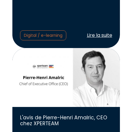
Lire l'article :
Lire la suite
Digital / e-learning
L'avis de Pierre-Henri Amalric, CEO
chez XPERTEAM