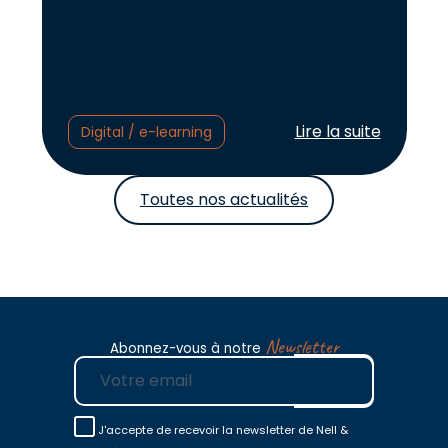
Lire l'article :
Lire la suite
Digital / e-learning
Toutes nos actualités
Newsletter
Abonnez-vous à notre
E-mail
J'accepte de recevoir la newsletter de Nell &