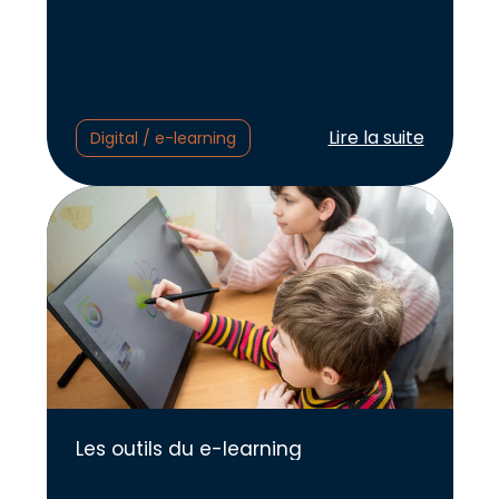
Lire l'article :
Lire la suite
Digital / e-learning
Les outils du e-learning