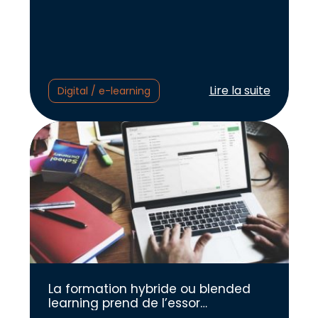
Lire l'article :
Lire la suite
Digital / e-learning
La formation hybride ou blended
learning prend de l’essor…