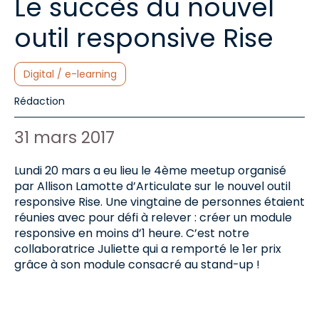
Le succès du nouvel
outil responsive Rise
Catégories :
Digital / e-learning
Auteur de l'article :
Rédaction
Date de publication :
31 mars 2017
Lundi 20 mars a eu lieu le 4ème meetup organisé
par Allison Lamotte d’Articulate sur le nouvel outil
responsive Rise. Une vingtaine de personnes étaient
réunies avec pour défi à relever : créer un module
responsive en moins d’1 heure. C’est notre
collaboratrice Juliette qui a remporté le 1er prix
grâce à son module consacré au stand-up !