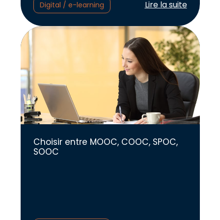
Lire l'article :
Lire la suite
Digital / e-learning
Choisir entre MOOC, COOC, SPOC,
SOOC