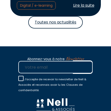
Lire l'article :
Lire la suite
Digital / e-learning
Toutes nos actualités
Newsletter
Abonnez-vous à notre
E-mail
J'accepte de recevoir la newsletter de Nell &
Associés et reconnais avoir lu les Clauses de
confidentialité.