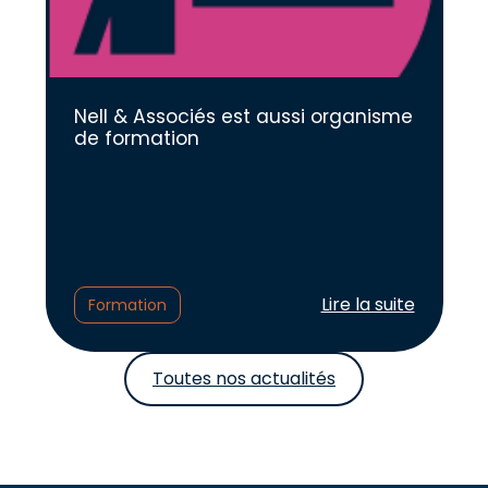
Nell & Associés est aussi organisme
de formation
Lire l'article :
Lire la suite
Formation
Toutes nos actualités