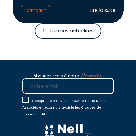
Lire l'article :
Lire la suite
Formation
Toutes nos actualités
Newsletter
Abonnez-vous à notre
E-mail
J'accepte de recevoir la newsletter de Nell &
Associés et reconnais avoir lu les Clauses de
confidentialité.