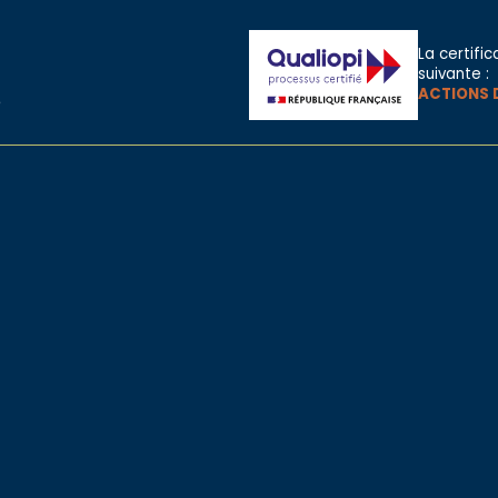
La certific
suivante :
ACTIONS 
e