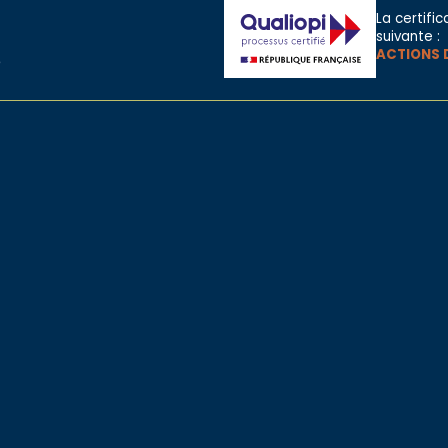
La certific
suivante :
ACTIONS 
e