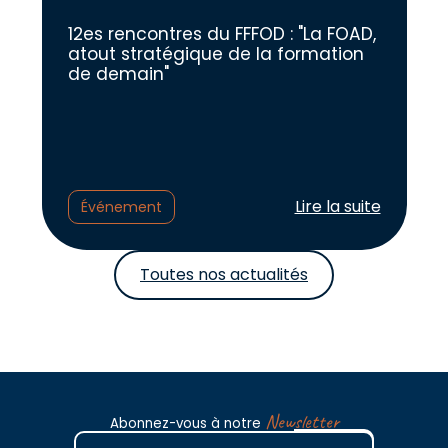
12es rencontres du FFFOD : "La FOAD,
atout stratégique de la formation
de demain"
Lire l'article :
Lire la suite
Événement
Toutes nos actualités
Newsletter
Abonnez-vous à notre
E-mail