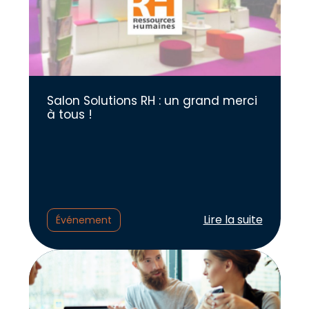
Salon Solutions RH : un grand merci
à tous !
Lire l'article :
Lire la suite
Événement