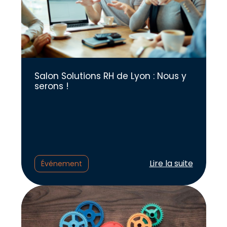
Salon Solutions RH de Lyon : Nous y
serons !
Lire l'article :
Lire la suite
Événement