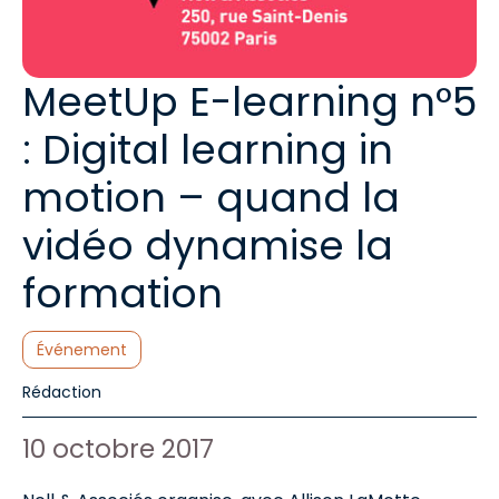
MeetUp E-learning n°5
: Digital learning in
motion – quand la
vidéo dynamise la
formation
Catégories :
Événement
Auteur de l'article :
Rédaction
Date de publication :
10 octobre 2017