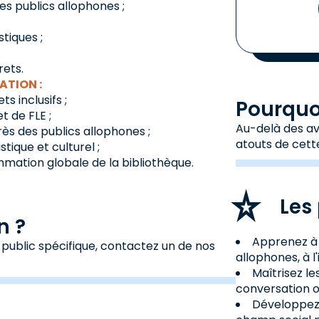
es publics allophones ;
stiques ;
rets.
ATION :
s inclusifs ;
Pourquoi
t de FLE ;
Au-delà des avi
rès des publics allophones ;
atouts de cett
ique et culturel ;
mmation globale de la bibliothèque.
Les 
n ?
Apprenez à 
 public spécifique, contactez un de nos
allophones, à l
Maîtrisez le
conversation o
Développez 