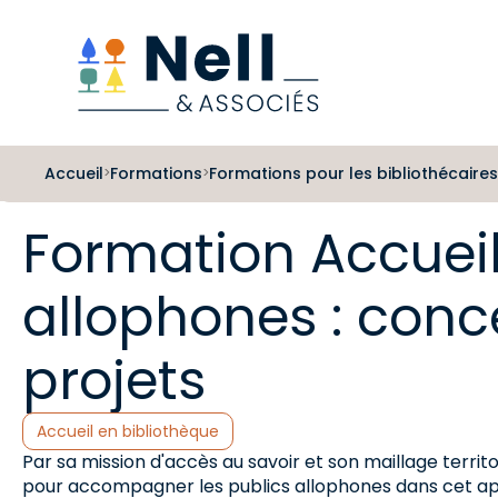
Aller au pied de page
Aller au menu
Aller au contenu
Accueil
Formations
Formations pour les bibliothécaires
>
>
Formation Accueil
allophones : conc
projets
Catégories :
Accueil en bibliothèque
Par sa mission d'accès au savoir et son maillage territori
pour accompagner les publics allophones dans cet ap