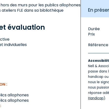
 hors des murs pour les publics allophones
En présen
 ateliers FLE dans sa bibliothèque
t évaluation
Durée
Prix
ctive
t individuelles
Référence
Accessibili
Nell & Assoc
passe dans l
handicap ou 
nous le sign
N :
nous puissio
réponse adé
blics allophones
Handicap
).
blics allophones
: