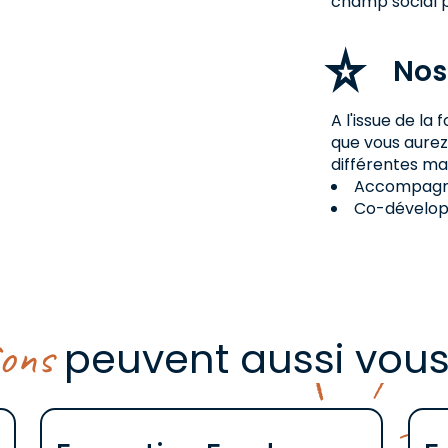
champ social p
Nos
A l'issue de l
que vous aure
différentes ma
Accompagne
Co-dévelo
ions
peuvent aussi vous