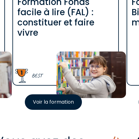
Formation Fonds
F
facile à lire (FAL) :
B
constituer et faire
m
vivre
BEST
Voir la formation