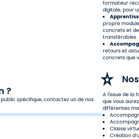
formateur reco
digitale, pou
Apprentiss
propre module 
concrets et de
transférables.
Accompagn
retours et ast
concrets que v
Nos
n ?
A l'issue de l
 public spécifique, contactez un de nos
que vous aure
différentes ma
Accompagne
Accompagne
Classe virtu
Création d’