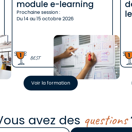
module e-learning
d
l
Prochaine session :
Du
14
au
15 octobre 2026
BEST
Voir la formation
questions
Vous avez des