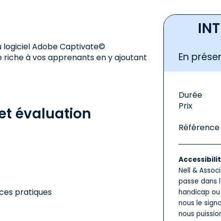
IN
 du logiciel Adobe Captivate©
En présen
e riche à vos apprenants en y ajoutant
Durée
Prix
t évaluation
Référence
Accessibili
Nell & Assoc
passe dans l
ices pratiques
handicap ou 
nous le sign
nous puissio