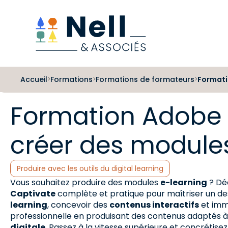
Aller au pied de page
Aller au menu
Aller au contenu
Accueil
Formations
Formations de formateurs
Formati
>
>
>
Formation Adobe 
créer des module
Catégories :
Produire avec les outils du digital learning
Vous souhaitez produire des modules
e-learning
? Dé
Captivate
complète et pratique pour maîtriser un de
learning
, concevoir des
contenus interactifs
et imme
professionnelle en produisant des contenus adaptés à 
digitale
. Passez à la vitesse supérieure et concrétise