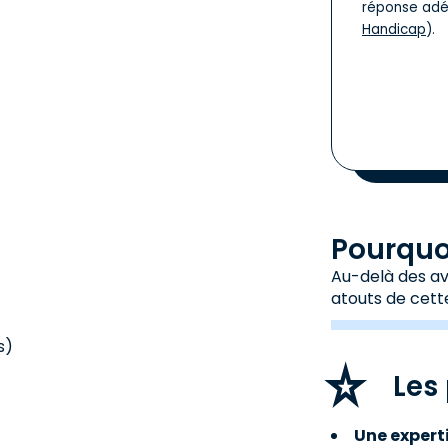
réponse adé
Handicap
).
Pourquoi
Au-delà des avi
atouts de cett
s)
Les 
Une exper