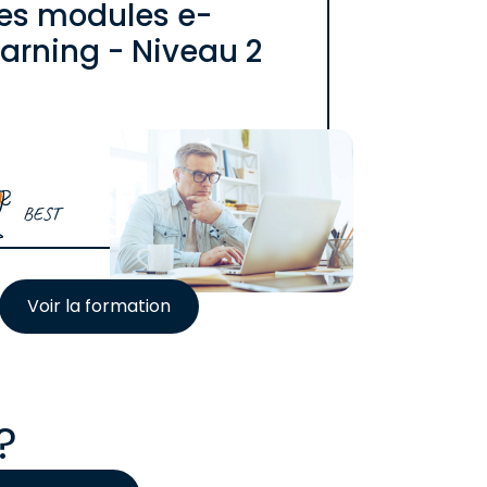
es modules e-
earning - Niveau 2
BEST
Voir la formation
?