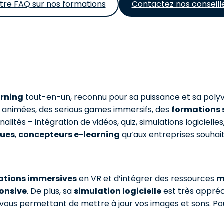
tre FAQ sur nos formations
Contactez nos conseill
arning
tout-en-un, reconnu pour sa puissance et sa poly
ns animées, des serious games immersifs, des
formations 
ités – intégration de vidéos, quiz, simulations logicielle
ques
,
concepteurs e-learning
qu’aux entreprises souha
ations immersives
en VR et d’intégrer des ressources
m
onsive
. De plus, sa
simulation logicielle
est très appréc
 vous permettant de mettre à jour vos images et sons. Pou