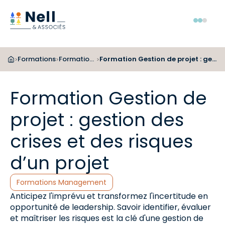
Aller au pied de page
Aller au menu
Aller au contenu
Menu
Formations
Formations Management
Formation Gestion de projet : gestion des crises et des risques d’un projet
>
>
>
Formation Gestion de
projet : gestion des
crises et des risques
d’un projet
Catégories :
Formations Management
Anticipez l'imprévu et transformez l'incertitude en
opportunité de leadership. Savoir identifier, évaluer
et maîtriser les risques est la clé d'une gestion de