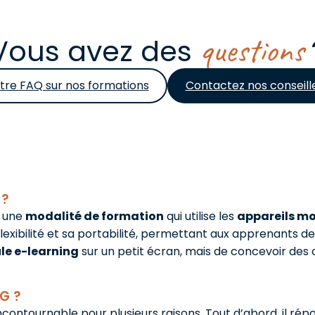
questions
Vous avez des
tre FAQ sur nos formations
Contactez nos conseill
 ?
t une
modalité de formation
qui utilise les
appareils mo
a flexibilité et sa portabilité, permettant aux apprenants
e e-learning
sur un petit écran, mais de concevoir des c
G ?
ontournable pour plusieurs raisons. Tout d’abord, il ré