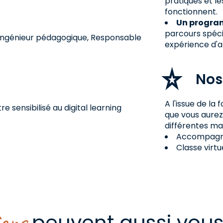
pratiques et le
fonctionnent.
Un progra
parcours spéci
Ingénieur pédagogique, Responsable
expérience d'a
Nos
A l'issue de l
 sensibilisé au digital learning
que vous aure
différentes ma
Accompagne
Classe virtu
ions
peuvent aussi vous