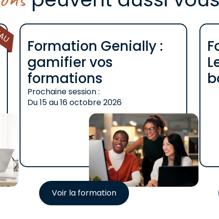
EAU
Formation Genially :
F
gamifier vos
L
formations
b
Prochaine session :
Du
15
au
16 octobre 2026
Voir la formation