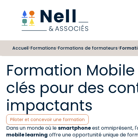
Aller au pied de page
Aller au menu
Aller au contenu
Accueil
Formations
Formations de formateurs
Formati
>
>
>
Formation Mobile l
clés pour des co
impactants
Catégories :
Piloter et concevoir une formation
Dans un monde où le
smartphone
est omniprésent, l'
mobile learning
offre une opportunité unique de form