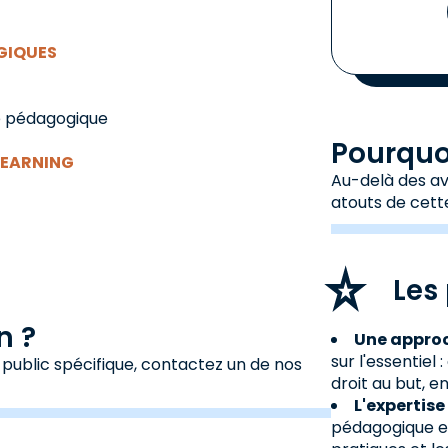
GIQUES
té pédagogique
Pourquoi
LEARNING
Au-delà des avi
atouts de cett
Les 
n ?
Une approc
sur l'essentie
 public spécifique, contactez un de nos
droit au but, 
L'expertise
pédagogique et