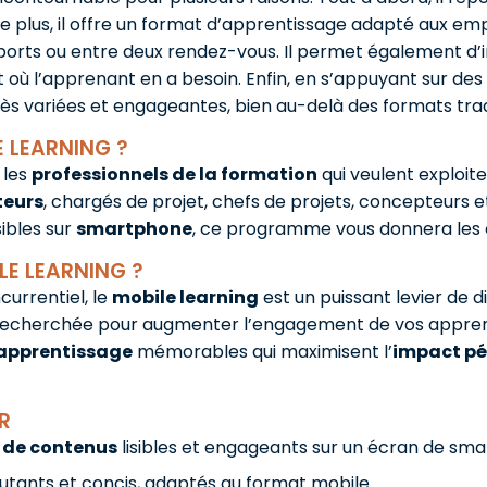
on. De plus, il offre un format d’apprentissage adapté aux
sports ou entre deux rendez-vous. Il permet également d’in
ù l’apprenant en a besoin. Enfin, en s’appuyant sur des f
rès variées et engageantes, bien au-delà des formats trad
 LEARNING ?
 les
professionnels de la formation
qui veulent exploit
teurs
, chargés de projet, chefs de projets, concepteurs 
ibles sur
smartphone
, ce programme vous donnera les c
E LEARNING ?
urrentiel, le
mobile learning
est un puissant levier de d
recherchée pour augmenter l’engagement de vos apprena
’apprentissage
mémorables qui maximisent l’
impact p
R
 de contenus
lisibles et engageants sur un écran de sm
tants et concis, adaptés au format mobile.