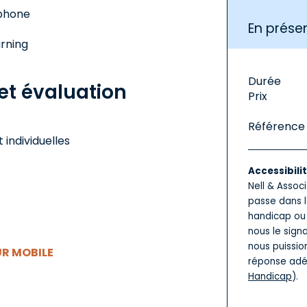
tphone
En présen
rning
Durée
t évaluation
Prix
Référence
 individuelles
Accessibili
Nell & Assoc
passe dans l
handicap ou 
nous le sign
nous puissio
UR MOBILE
réponse adé
Handicap
).