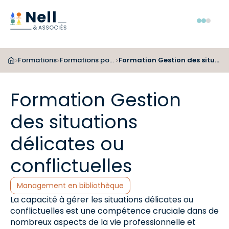
Aller au pied de page
Aller au menu
Aller au contenu
Menu
Formations
Formations pour les bibliothécaires
Formation Gestion des situations délicates ou conflictuelles
>
>
>
Formation Gestion
des situations
délicates ou
conflictuelles
Catégories :
Management en bibliothèque
La capacité à gérer les situations délicates ou
conflictuelles est une compétence cruciale dans de
nombreux aspects de la vie professionnelle et