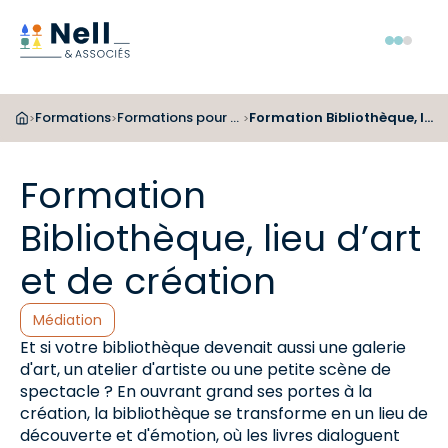
Aller au pied de page
Aller au menu
Aller au contenu
Menu
Formations
Formations pour les bibliothécaires
Formation Bibliothèque, lieu d’art et de création
>
>
>
Formation
Bibliothèque, lieu d’art
et de création
Catégories :
Médiation
Et si votre bibliothèque devenait aussi une galerie
d'art, un atelier d'artiste ou une petite scène de
spectacle ? En ouvrant grand ses portes à la
création, la bibliothèque se transforme en un lieu de
découverte et d'émotion, où les livres dialoguent