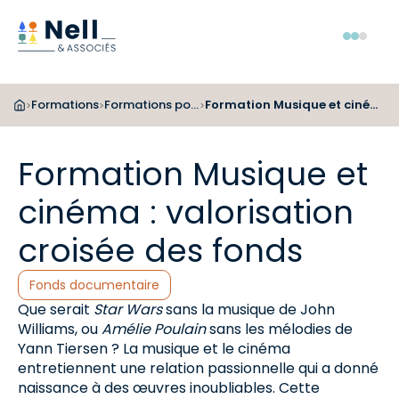
Aller au pied de page
Aller au menu
Aller au contenu
Menu
Formations
Formations pour les bibliothécaires
Formation Musique et cinéma : valorisation croisée des fonds
>
>
>
Formation Musique et
cinéma : valorisation
croisée des fonds
Catégories :
Fonds documentaire
Que serait
Star Wars
sans la musique de John
Williams, ou
Amélie Poulain
sans les mélodies de
Yann Tiersen ? La musique et le cinéma
entretiennent une relation passionnelle qui a donné
naissance à des œuvres inoubliables. Cette