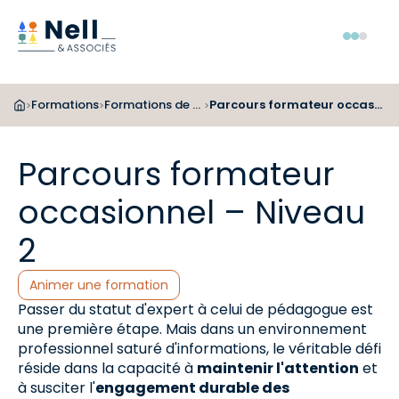
Aller au pied de page
Aller au menu
Aller au contenu
Menu
Formations
Formations de formateurs
Parcours formateur occasionnel – Niveau 2
>
>
>
Parcours formateur
occasionnel – Niveau
2
Catégories :
Animer une formation
Passer du statut d'expert à celui de pédagogue est
une première étape. Mais dans un environnement
professionnel saturé d'informations, le véritable défi
réside dans la capacité à
maintenir l'attention
et
à susciter l'
engagement durable des