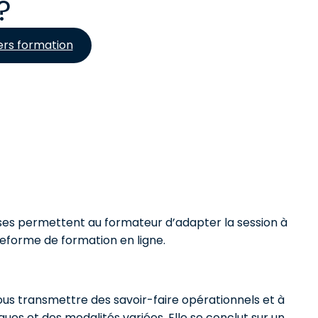
?
ers formation
nses permettent au formateur d’adapter la session à
teforme de formation en ligne.
vous transmettre des savoir-faire opérationnels et à
es et des modalités variées. Elle se conclut sur un