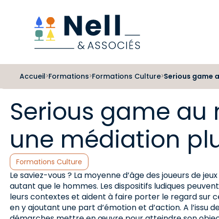
Aller au pied de page
Aller au menu
Aller au contenu
Accueil
Formations
Formations Culture
Serious game a
>
>
>
Serious game au 
une médiation plu
Catégories :
Formations Culture
Le saviez-vous ? La moyenne d’âge des joueurs de jeux
autant que le hommes. Les dispositifs ludiques peuven
leurs contextes et aident à faire porter le regard sur c
en y ajoutant une part d’émotion et d’action. A l’issu 
démarches mettre en œuvre pour atteindre son object