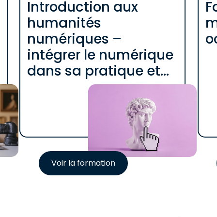
Introduction aux
F
humanités
m
numériques –
o
intégrer le numérique
dans sa pratique et
son projet
scientifique et
culturel
Voir la formation