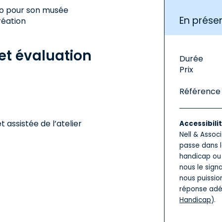
déo pour son musée
En présen
réation
t évaluation
Durée
Prix
Référence
 assistée de l’atelier
Accessibili
Nell & Assoc
passe dans l
handicap ou 
nous le sign
nous puissio
réponse adé
Handicap
).