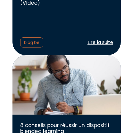
(Vidéo)
Lire l'article :
Lire la suite
blog be
8 conseils pour réussir un dispositif
blended learning