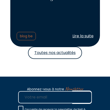
Lire l'article :
Lire la suite
blog be
Toutes nos actualités
Newsletter
Abonnez-vous à notre
E-mail
J'accepte de recevoir la newsletter de Nell &