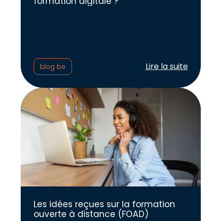
formation digitale ?
Lire l'article :
Lire la suite
blog be
Les idées reçues sur la formation
ouverte à distance (FOAD)