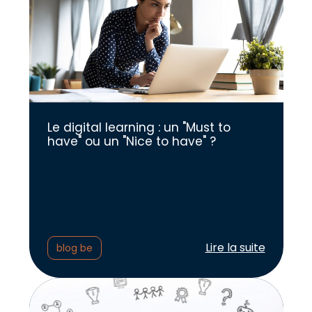
Le digital learning : un "Must to
have" ou un "Nice to have" ?
Lire l'article :
Lire la suite
blog be