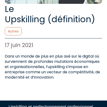
Le
Upskilling (définition)
Catégories :
Autres
Auteur de l'article :
Date de publication :
17 juin 2021
Dans un monde de plus en plus axé sur le digital où
surviennent de profondes mutations économiques
et organisationnelles, l’upskilling s’impose en
entreprise comme un vecteur de compétitivité, de
modernité et d’innovation.
Upskilling et perfectionnement professionnel