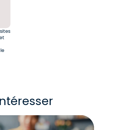
sites
et
le
ntéresser