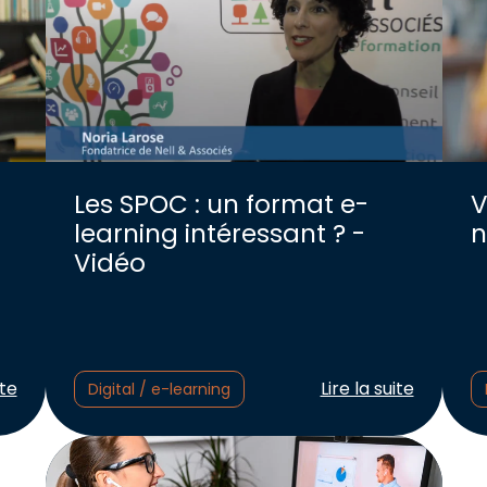
Les SPOC : un format e-
V
learning intéressant ? -
n
Vidéo
cle :
Lire l'article :
ite
Lire la suite
Digital / e-learning