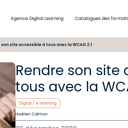
Agence Digital Learning
Catalogues des format
 son site accessible à tous avec la WCAG 2.1
Rendre son site 
tous avec la WC
Catégories :
Digital / e-learning
Auteur de l'article :
Hadrien Calmon