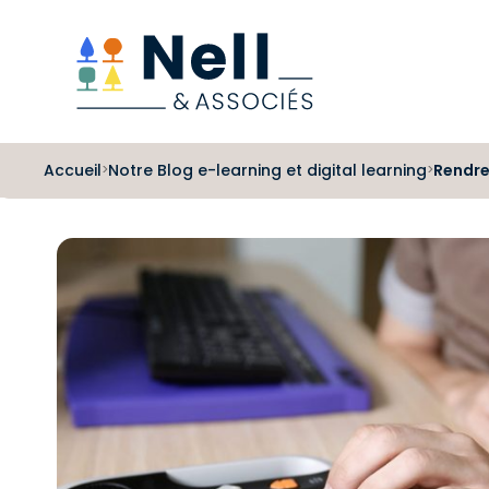
Aller au pied de page
Aller au menu
Aller au contenu
Accueil
Notre Blog e-learning et digital learning
Rendre
>
>