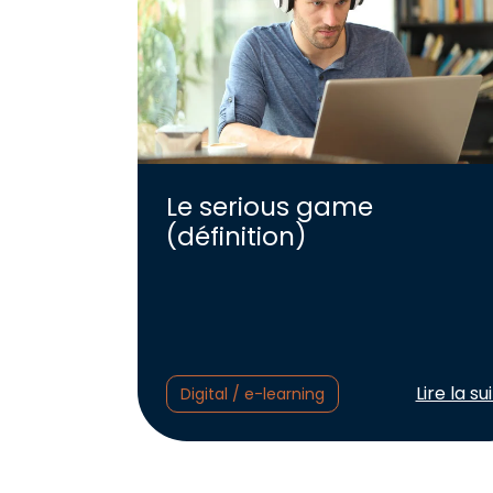
Le serious game
(définition)
Lire l'arti
Lire la su
Digital / e-learning