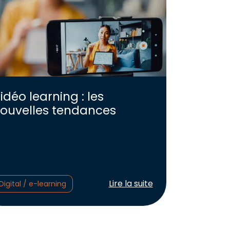
idéo learning : les
ouvelles tendances
Lire l'article :
Lire la suite
Digital / e-learning