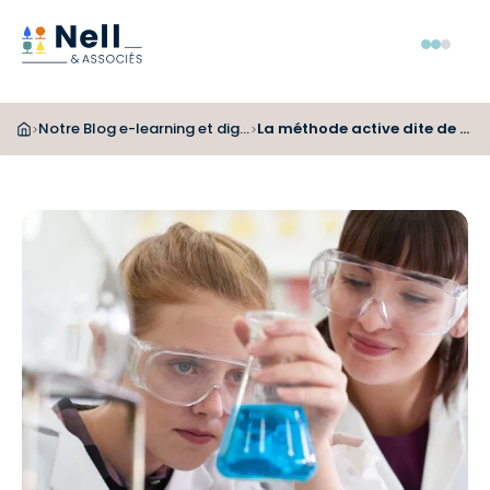
Aller au pied de page
Aller au menu
Aller au contenu
Menu
Notre Blog e-learning et digital learning
La méthode active dite de découverte
>
>