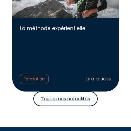
La méthode expérientielle
Lire l'article :
Lire la suite
Formation
Toutes nos actualités