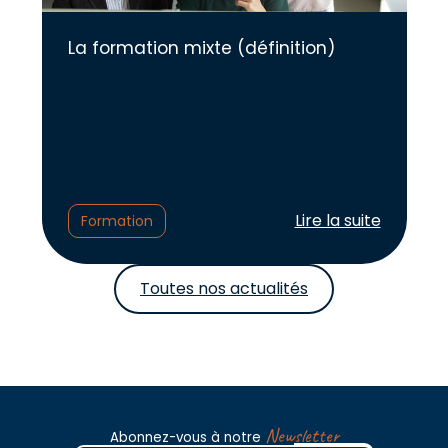
La formation mixte (définition)
Lire l'article :
Lire la suite
Formation
Toutes nos actualités
Newsletter
Abonnez-vous à notre