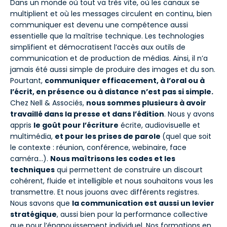
Dans un monde où tout va très vite, où les canaux se
multiplient et où les messages circulent en continu, bien
communiquer est devenu une compétence aussi
essentielle que la maîtrise technique. Les technologies
simplifient et démocratisent l’accès aux outils de
communication et de production de médias. Ainsi, il n’a
jamais été aussi simple de produire des images et du son.
Pourtant,
communiquer efficacement, à l’oral ou à
l’écrit, en présence ou à distance
n’est pas si simple.
Chez Nell & Associés,
nous sommes plusieurs à avoir
travaillé dans la presse et dans l’édition
. Nous y avons
appris
le goût pour l’écriture
écrite, audiovisuelle et
multimédia,
et pour les prises de parole
(quel que soit
le contexte : réunion, conférence, webinaire, face
caméra…).
Nous maîtrisons les codes et les
techniques
qui permettent de construire un discourt
cohérent, fluide et intelligible et nous souhaitons vous les
transmettre. Et nous jouons avec différents registres.
Nous savons que
la communication est aussi un levier
stratégique
, aussi bien pour la performance collective
que pour l’épanouissement individuel. Nos formations en