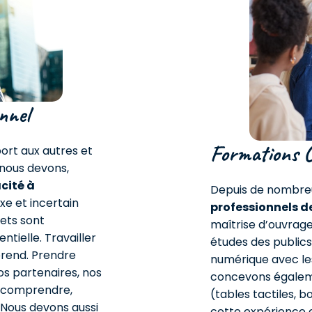
nnel
Formations C
ort aux autres et
 nous devons,
cité à
Depuis de nombreu
e et incertain
professionnels de
jets sont
maîtrise d’ouvrag
ntielle. Travailler
études des publics
prend. Prendre
numérique avec les 
os partenaires, nos
concevons égaleme
 à comprendre,
(tables tactiles, 
 Nous devons aussi
cette expérience 