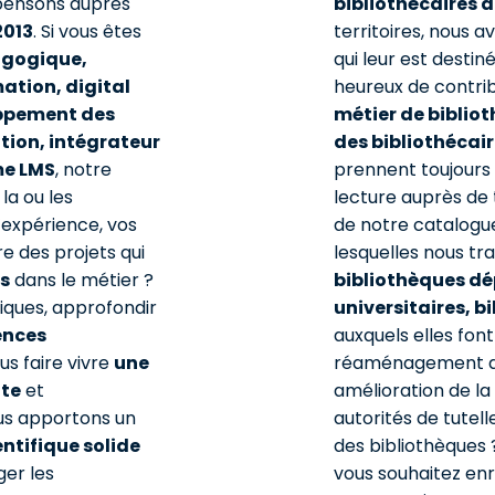
spensons auprès
bibliothécaires d
2013
. Si vous êtes
territoires, nous 
agogique,
qui leur est desti
ation, digital
heureux de contri
oppement des
métier de biblio
ion, intégrateur
des bibliothécai
me LMS
, notre
prennent toujours p
la ou les
lecture auprès de 
’expérience, vos
de notre catalogue
re des projets qui
lesquelles nous trav
s
dans le métier ?
bibliothèques dé
iques, approfondir
universitaires, b
ences
auxquels elles font
s faire vivre
une
réaménagement de
nte
et
amélioration de la
ous apportons un
autorités de tutel
ntifique solide
des bibliothèques 
ger les
vous souhaitez enri