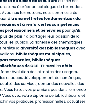
ans la diffusion de la culture
au sein des
avons tenu à créer ce catalogue de formations
né. Avec nos formateurs, nous sommes très
buer à
transmettre les fondamentaux du
thécaires et à renforcer les compétences
res professionnels et bénévoles
pour qu’ils
lus de plaisir à partager leur passion de la
tous les publics. La richesse des thématiques
 reflète la
diversité des bibliothèques
avec
aillons :
bibliothèques municipales,
partementales, bibliothèques
ibliothèques de CSE
… Et aussi les
défis
 face : évolution des attentes des usagers,
s espaces, développement du numérique,
 qualité des services, demandes nouvelles des
le… Vous faites vos premiers pas dans le monde
? Vous avez votre diplôme de bibliothécaire et
chir vos pratiques professionnelles, actualiser