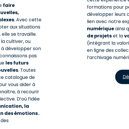
de
faire
formations pour 
uvelles,
développer leurs 
plexes
. Avec cette
lien avec notre exp
ter aux situations
numérique
ainsi 
elle se travaille.
de projets
et la
v
la cultiver, ou
(intégrant la valor
de à développer son
en ligne des collec
e connaissons pas
l’archivage numéri
que
les futurs
uvelles
. Toutes
Dé
ce catalogue de
ur vous aider à
naître, à recourir
ective. D’où l’idée
nication, la
ion des émotions
…
 des