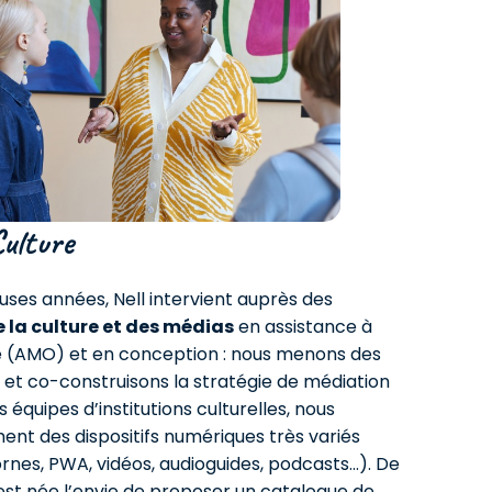
ulture
ses années, Nell intervient auprès des
 la culture et des médias
en assistance à
e (AMO) et en conception : nous menons des
 et co-construisons la stratégie de médiation
équipes d’institutions culturelles, nous
nt des dispositifs numériques très variés
bornes, PWA, vidéos, audioguides, podcasts…). De
est née l’envie de proposer un catalogue de