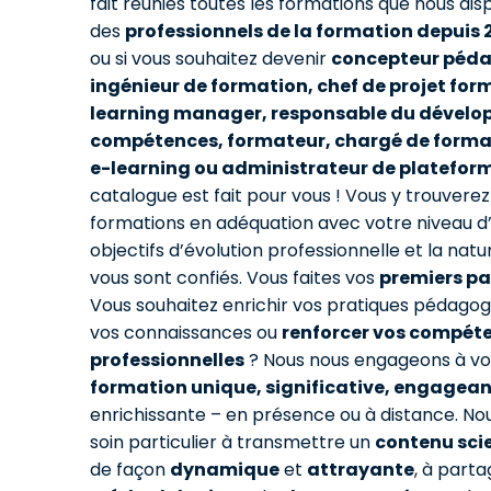
fait réunies toutes les formations que nous di
des
professionnels de la formation depuis 
ou si vous souhaitez devenir
concepteur péd
ingénieur de formation, chef de projet form
learning manager, responsable du dével
compétences, formateur, chargé de format
e-learning ou administrateur de platefor
catalogue est fait pour vous ! Vous y trouverez 
formations en adéquation avec votre niveau d
objectifs d’évolution professionnelle et la natu
vous sont confiés. Vous faites vos
premiers pa
Vous souhaitez enrichir vos pratiques pédagog
vos connaissances ou
renforcer vos compét
professionnelles
? Nous nous engageons à vou
formation unique, significative, engagea
enrichissante – en présence ou à distance. N
soin particulier à transmettre un
contenu scie
de façon
dynamique
et
attrayante
, à parta