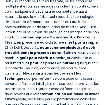
Dans un monde où tout va très vite, où les canaux se
multiplient et où les messages circulent en continu, bien
communiquer est devenu une compétence aussi
essentielle que la maîtrise technique. Les technologies
simplifient et démocratisent l’accès aux outils de
communication et de production de médias. Ainsi, il n’a
jamais été aussi simple de produire des images et du son.
Pourtant,
communiquer efficacement, à l’oral ou à
l’écrit, en présence ou à distance
n’est pas si simple.
Chez Nell & Associés,
nous sommes plusieurs à avoir
travaillé dans la presse et dans l’édition
. Nous y avons
appris
le goût pour l’écriture
écrite, audiovisuelle et
multimédia,
et pour les prises de parole
(quel que soit
le contexte : réunion, conférence, webinaire, face
caméra…).
Nous maîtrisons les codes et les
techniques
qui permettent de construire un discourt
cohérent, fluide et intelligible et nous souhaitons vous les
transmettre. Et nous jouons avec différents registres.
Nous savons que
la communication est aussi un levier
stratégique
, aussi bien pour la performance collective
que pour l’épanouissement individuel. Nos formations en