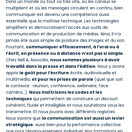
Dans un monde où tout va très vite, où les canaux se
multiplient et où les messages circulent en continu, bien
communiquer est devenu une compétence aussi
essentielle que la maîtrise technique. Les technologies
simplifient et démocratisent l’accès aux outils de
communication et de production de médias. Ainsi, il n’a
jamais été aussi simple de produire des images et du son.
Pourtant,
communiquer efficacement, à l’oral ou à
l’écrit, en présence ou à distance
n’est pas si simple.
Chez Nell & Associés,
nous sommes plusieurs à avoir
travaillé dans la presse et dans l’édition
. Nous y avons
appris
le goût pour l’écriture
écrite, audiovisuelle et
multimédia,
et pour les prises de parole
(quel que soit
le contexte : réunion, conférence, webinaire, face
caméra…).
Nous maîtrisons les codes et les
techniques
qui permettent de construire un discourt
cohérent, fluide et intelligible et nous souhaitons vous les
transmettre. Et nous jouons avec différents registres.
Nous savons que
la communication est aussi un levier
stratégique
, aussi bien pour la performance collective
que pour l’épanouissement individuel. Nos formations en