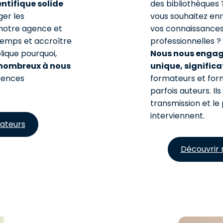
ntifique solide
des bibliothèques 
ger les
vous souhaitez enri
notre agence et
vos connaissance
temps et accroître
professionnelles ?
lique pourquoi,
Nous nous engage
 nombreux à nous
unique, signific
tences
formateurs et form
parfois auteurs. I
transmission et le 
interviennent.
ateurs
Découvrir 