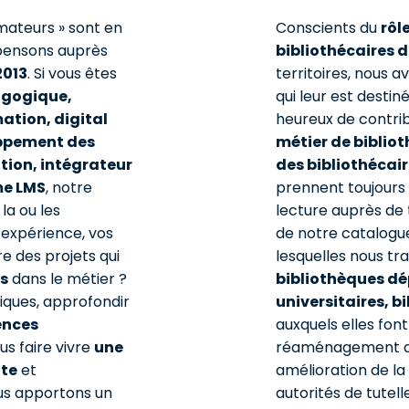
mateurs » sont en
Conscients du
rôl
spensons auprès
bibliothécaires d
2013
. Si vous êtes
territoires, nous 
agogique,
qui leur est desti
ation, digital
heureux de contri
oppement des
métier de biblio
ion, intégrateur
des bibliothécai
me LMS
, notre
prennent toujours p
la ou les
lecture auprès de 
’expérience, vos
de notre catalogue
re des projets qui
lesquelles nous trav
s
dans le métier ?
bibliothèques dé
iques, approfondir
universitaires, b
ences
auxquels elles font
s faire vivre
une
réaménagement de
nte
et
amélioration de la
ous apportons un
autorités de tutel