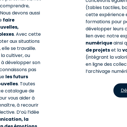
concevons égaleme
 à comprendre,
(tables tactiles, 
 Nous devons aussi
cette expérience 
de
faire
formations pour 
uvelles,
développer leurs 
plexes
. Avec cette
lien avec notre exp
ter aux situations
numérique
ainsi 
elle se travaille.
de projets
et la
v
la cultiver, ou
(intégrant la valor
de à développer son
en ligne des collec
e connaissons pas
l’archivage numéri
que
les futurs
uvelles
. Toutes
Dé
ce catalogue de
ur vous aider à
naître, à recourir
ective. D’où l’idée
nication, la
ion des émotions
…