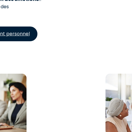
 des
nt personnel