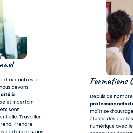
nnel
Formations C
ort aux autres et
 nous devons,
cité à
Depuis de nombreu
e et incertain
professionnels de
jets sont
maîtrise d’ouvrag
ntielle. Travailler
études des publics
prend. Prendre
numérique avec les 
os partenaires, nos