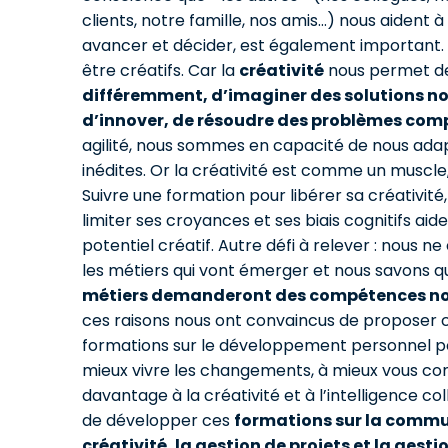
clients, notre famille, nos amis…) nous aident
avancer et décider, est également important.
être créatifs. Car la
créativité
nous permet 
différemment, d’imaginer des solutions no
d’innover, de résoudre des problèmes com
agilité, nous sommes en capacité de nous adap
inédites. Or la créativité est comme un muscle, 
Suivre une formation pour libérer sa créativité, 
limiter ses croyances et ses biais cognitifs ai
potentiel créatif. Autre défi à relever : nous n
les métiers qui vont émerger et nous savons 
métiers demanderont des compétences no
ces raisons nous ont convaincus de proposer 
formations sur le développement personnel po
mieux vivre les changements, à mieux vous con
davantage à la créativité et à l’intelligence coll
de développer ces
formations sur la commu
créativité, la gestion de projets et la gest