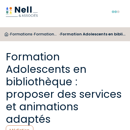
Aller au pied de page
Aller au menu
Aller au contenu
Menu
Formations
Formations pour les bibliothécaires
Formation Adolescents en bibliothèque : proposer des services et animations adaptés
>
>
>
Formation
Adolescents en
bibliothèque :
proposer des services
et animations
adaptés
Catégories :