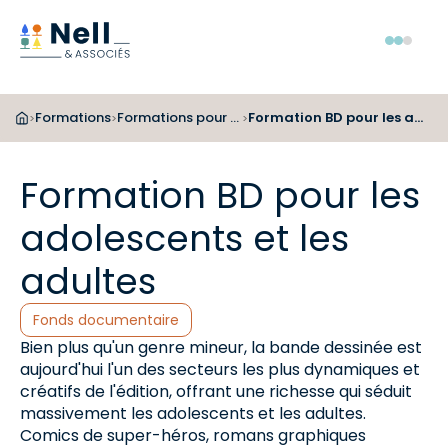
Aller au pied de page
Aller au menu
Aller au contenu
Menu
Formations
Formations pour les bibliothécaires
Formation BD pour les adolescents et les adultes
>
>
>
Formation BD pour les
adolescents et les
adultes
Catégories :
Fonds documentaire
Bien plus qu'un genre mineur, la bande dessinée est
aujourd'hui l'un des secteurs les plus dynamiques et
créatifs de l'édition, offrant une richesse qui séduit
massivement les adolescents et les adultes.
Comics de super-héros, romans graphiques