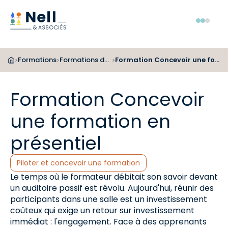
Aller au pied de page
Aller au menu
Aller au contenu
Menu
Formations
Formations de formateurs
Formation Concevoir une formation en présentiel
>
>
>
Formation Concevoir
une formation en
présentiel
Catégories :
Piloter et concevoir une formation
Le temps où le formateur débitait son savoir devant
un auditoire passif est révolu. Aujourd'hui, réunir des
participants dans une salle est un investissement
coûteux qui exige un retour sur investissement
immédiat : l'engagement. Face à des apprenants