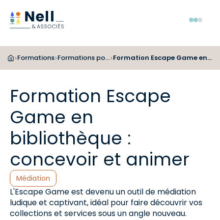
Aller au pied de page
Aller au menu
Aller au contenu
Menu
Formations
Formations pour les bibliothécaires
Formation Escape Game en bibliothèque : concevoir et animer
>
>
>
Formation Escape
Game en
bibliothèque :
concevoir et animer
Catégories :
Médiation
L'Escape Game est devenu un outil de médiation
ludique et captivant, idéal pour faire découvrir vos
collections et services sous un angle nouveau.