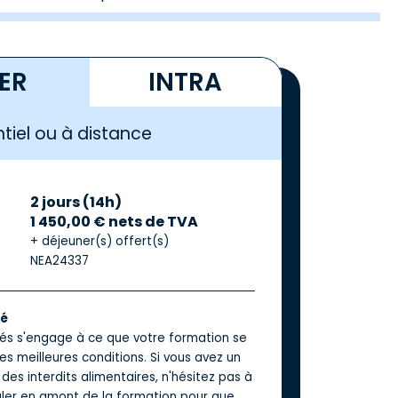
TER
INTRA
tiel ou à distance
2 jours (14h)
1 450,00 € nets de TVA
+ déjeuner(s) offert(s)
NEA24337
té
iés s'engage à ce que votre formation se
es meilleures conditions. Si vous avez un
des interdits alimentaires, n'hésitez pas à
aler en amont de la formation pour que