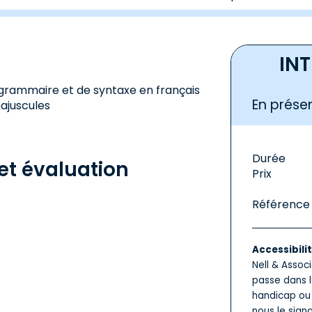
IN
e grammaire et de syntaxe en français
En présen
majuscules
Durée
t évaluation
Prix
Référence
Accessibili
Nell & Assoc
passe dans l
handicap ou 
nous le sign