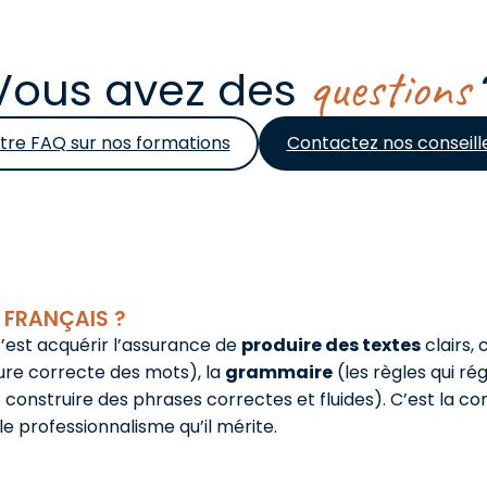
questions
Vous avez des
tre FAQ sur nos formations
Contactez nos conseill
N FRANÇAIS ?
c’est acquérir l’assurance de
produire des textes
clairs,
ture correcte des mots), la
grammaire
(les règles qui ré
e construire des phrases correctes et fluides). C’est la 
e professionnalisme qu’il mérite.