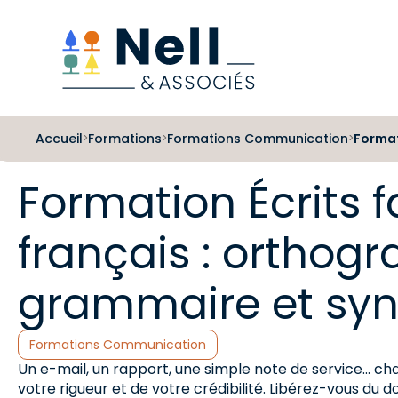
Aller au pied de page
Aller au menu
Aller au contenu
Accueil
Formations
Formations Communication
Format
>
>
>
Formation Écrits f
français : orthogr
grammaire et syn
Catégories :
Formations Communication
Un e-mail, un rapport, une simple note de service... cha
votre rigueur et de votre crédibilité. Libérez-vous du d