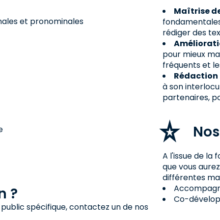
Maîtrise d
inales et pronominales
fondamentales 
rédiger des te
Améliorati
pour mieux maî
fréquents et le
Rédaction 
à son interlocu
partenaires, p
Nos
e
A l'issue de l
que vous aure
différentes ma
Accompagnem
n ?
Co-dévelop
 public spécifique, contactez un de nos