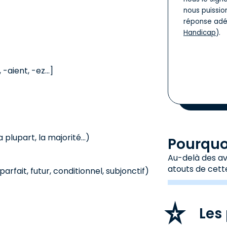
nous puissio
réponse adé
Handicap
).
 -aient, -ez...]
 plupart, la majorité...)
Pourquoi
Au-delà des avi
atouts de cett
rfait, futur, conditionnel, subjonctif)
Les 