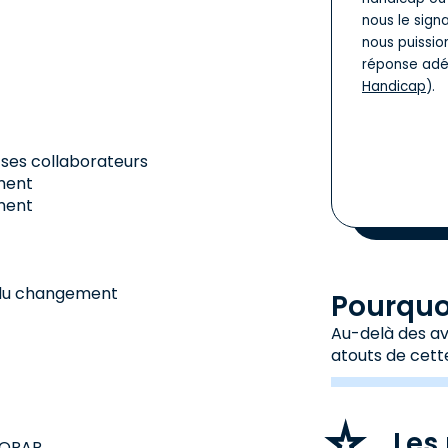
nous le sign
nous puissio
réponse adé
Handicap
).
 ses collaborateurs
ment
ement
 du changement
Pourquoi
Au-delà des avi
atouts de cett
Les 
COPAR