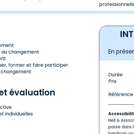
professionnelle
IN
gement
En présen
ace au changement
ent
er, former et faire participer
de changement
Durée
Prix
t évaluation
Référence
ctive
t individuelles
Accessibili
Nell & Assoc
passe dans l
handicap ou 