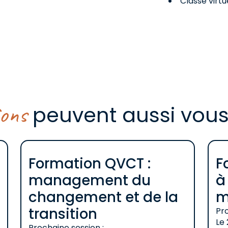
Classe virtu
ions
peuvent aussi vous
Formation QVCT :
F
management du
à
changement et de la
m
transition
Pro
Le
Prochaine session :