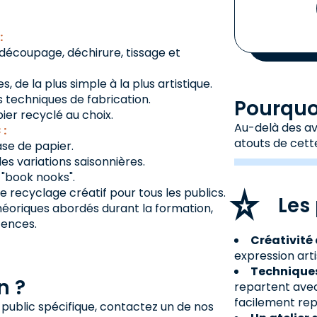
:
 découpage, déchirure, tissage et
 de la plus simple à la plus artistique.
s techniques de fabrication.
Pourquoi
ier recyclé au choix.
Au-delà des avi
 :
atouts de cett
ase de papier.
es variations saisonnières.
 "book nooks".
 recyclage créatif pour tous les publics.
Les 
héoriques abordés durant la formation,
tences.
Créativité 
expression art
Techniques
n ?
repartent ave
facilement rep
 public spécifique, contactez un de nos