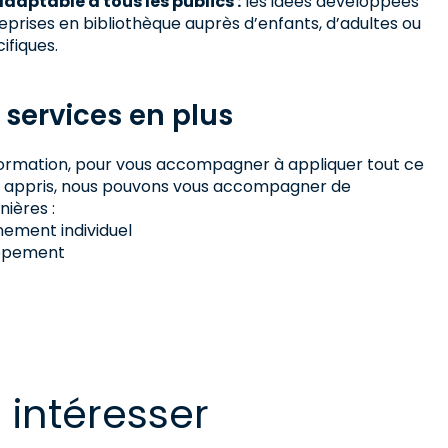
adaptable à tous les publics :
les idées développées
eprises en bibliothèque auprès d’enfants, d’adultes ou
ifiques.
 services en plus
a formation, pour vous accompagner à appliquer tout ce
z appris, nous pouvons vous accompagner de
nières :
ment individuel
ppement
 intéresser