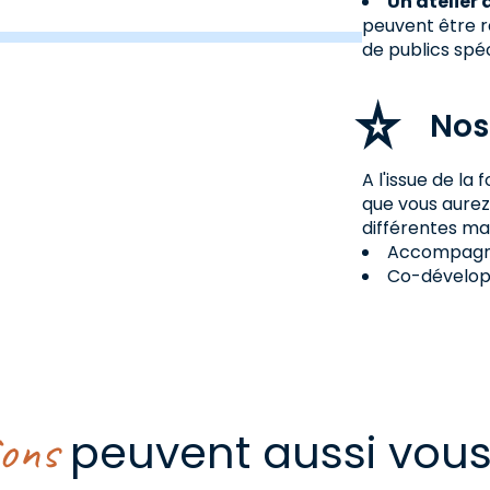
Un atelier 
peuvent être r
de publics spéc
Nos
A l'issue de l
que vous aure
différentes ma
Accompagne
Co-dévelo
ions
peuvent aussi vous