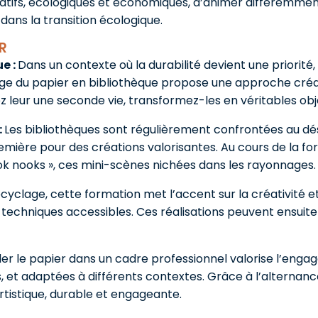
éatifs, écologiques et économiques, d’animer différemmen
ans la transition écologique.
R
e :
Dans un contexte où la durabilité devient une priorit
age du papier en bibliothèque propose une approche créa
ez leur une seconde vie, transformez-les en véritables objet
:
Les bibliothèques sont régulièrement confrontées au dé
mière pour des créations valorisantes. Au cours de la fo
ook nooks », ces mini-scènes nichées dans les rayonnages.
ecyclage, cette formation met l’accent sur la créativité 
 techniques accessibles. Ces réalisations peuvent ensuite 
er le papier dans un cadre professionnel valorise l’enga
, et adaptées à différents contextes. Grâce à l’alternan
tistique, durable et engageante.