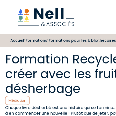
Aller au pied de page
Aller au menu
Aller au contenu
Accueil
Formations
Formations pour les bibliothécaires
>
>
Formation Recycler
créer avec les frui
désherbage
Catégories :
Médiation
Chaque livre désherbé est une histoire qui se termine.
à en commencer une nouvelle ! Plutôt que de jeter, p