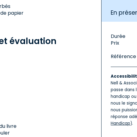
erbés
En présen
 de papier
Durée
t évaluation
Prix
Référence
Accessibili
Nell & Assoc
passe dans l
handicap ou 
nous le sign
nous puissio
réponse adé
Handicap
).
du livre
puler