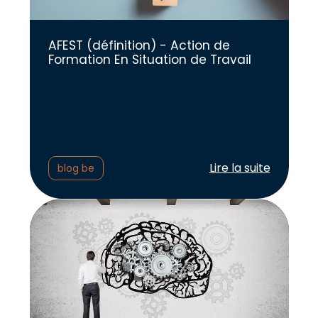
AFEST (définition) - Action de
Formation En Situation de Travail
Lire l'article :
Lire la suite
blog be