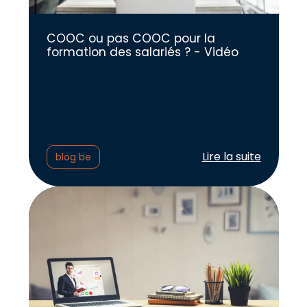
COOC ou pas COOC pour la
formation des salariés ? - Vidéo
Lire l'article :
Lire la suite
blog be