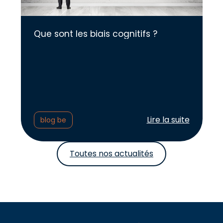
Que sont les biais cognitifs ?
Lire l'article :
Lire la suite
blog be
Toutes nos actualités