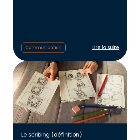
Lire l'article :
Lire la suite
Communication
Le scribing (définition)