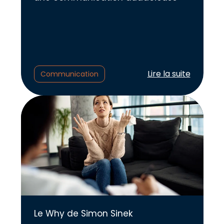
Lire l'article :
Lire la suite
Communication
Le Why de Simon Sinek