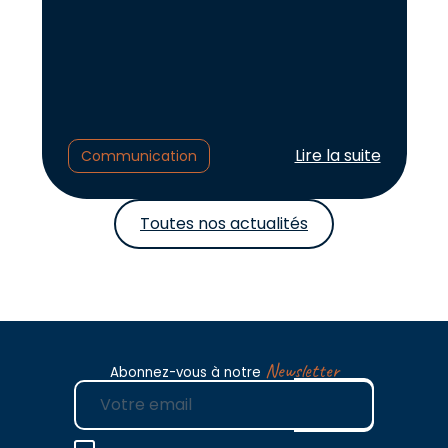
Lire l'article :
Lire la suite
Communication
Toutes nos actualités
Newsletter
Abonnez-vous à notre
E-mail