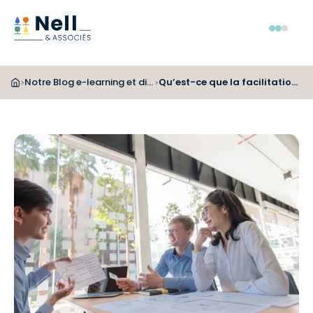
Aller au pied de page
Aller au menu
Aller au contenu
Menu
Notre Blog e-learning et digital learning
Qu’est-ce que la facilitation graphique ?
>
>