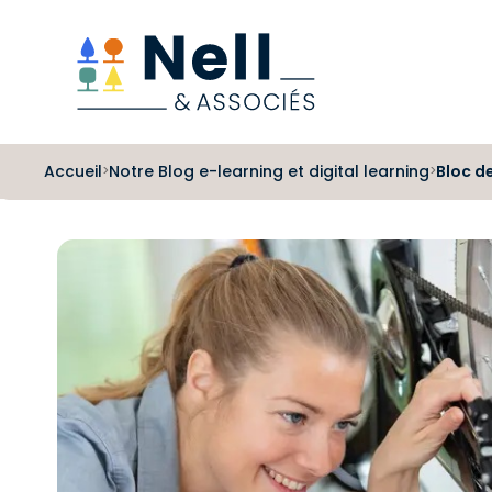
Aller au pied de page
Aller au menu
Aller au contenu
Accueil
Notre Blog e-learning et digital learning
Bloc d
>
>