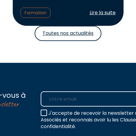
Lire l'article :
Lire la suite
Formation
Toutes nos actualités
-vous à
E-mail
sletter
J'accepte de recevoir la newsletter 
Associés et reconnais avoir lu les Claus
confidentialité.