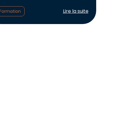
Lire l'article :
Lire la suite
Formation