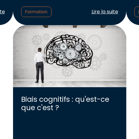
cle :
Lire l'article :
ite
Lire la suite
Formation
Biais cognitifs : qu'est-ce
que c'est ?