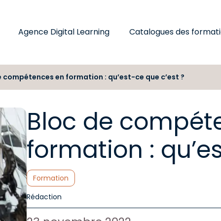
Agence Digital Learning
Catalogues des format
e compétences en formation : qu’est-ce que c’est ?
Bloc de compét
formation : qu’e
Catégories :
Formation
Auteur de l'article :
Rédaction