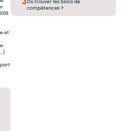
le
Où trouver les blocs de
er
compétences ?
2018
s
e et
re
s…)
 part