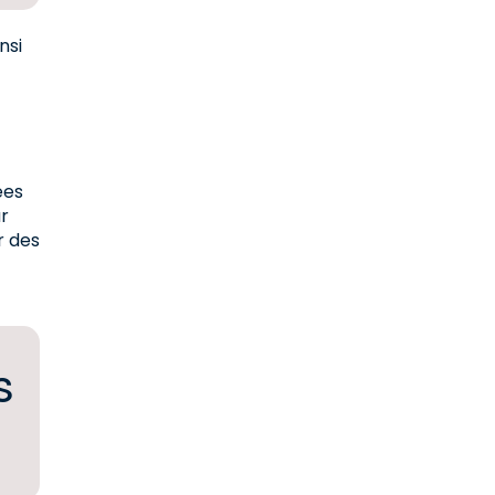
nsi
ées
ar
r des
s