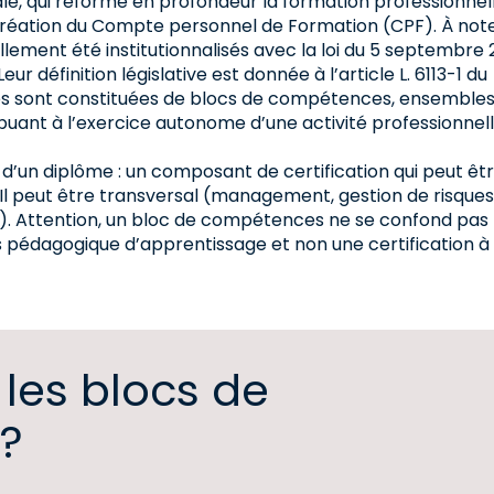
iale, qui réforme en profondeur la formation professionnel
création du Compte personnel de Formation (CPF). À not
ement été institutionnalisés avec la loi du 5 septembre 
eur définition législative est donnée à l’article L. 6113-1 du
elles sont constituées de blocs de compétences, ensemble
nt à l’exercice autonome d’une activité professionnell
ie d’un diplôme : un composant de certification qui peut êt
. Il peut être transversal (management, gestion de risque
ent…). Attention, un bloc de compétences ne se confond pas
 pédagogique d’apprentissage et non une certification à
 les blocs de
?