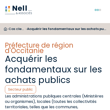
Aller au pied de page
Aller au menu
Aller au contenu
Menu
Cas clients
Acquérir les fondamentaux sur les achats publics
>
>
Préfecture de région
d'Occitanie
Acquérir les
fondamentaux sur les
achats publics
Catégories :
Secteur public
Les administrations publiques centrales (Ministères
ou organismes), locales (toutes les collectivités
territoriales, telles que les communes,