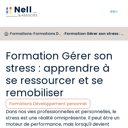
Aller au pied de page
Aller au menu
Aller au contenu
Menu
Formations
Formations Développement personnel
Formation Gérer son stress : apprendre à se ressourcer et se remobiliser
>
>
>
Formation Gérer son
stress : apprendre à
se ressourcer et se
remobiliser
Catégories :
Formations Développement personnel
Dans nos vies professionnelles et personnelles, le
stress est une réalité omniprésente. Il peut être un
moteur de performance, mais lorsqu'il devient