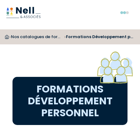
Aller au pied de page
Aller au menu
Aller au contenu
Menu
Nos catalogues de formations
Formations Développement personnel
>
>
FORMATIONS
DÉVELOPPEMENT
PERSONNEL