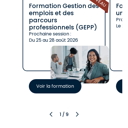
Formation Gestion des
For
emplois et des
une 
parcours
Proch
Le
26
professionnels (GEPP)
Prochaine session :
Du
25
au
28 août 2026
Voir la formation
Vo
Précédent
Suivant
1 / 9