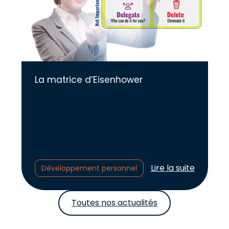
La matrice d’Eisenhower
Lire l'article :
Lire la suite
Développement personnel
Toutes nos actualités