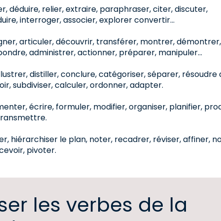
 déduire, relier, extraire, paraphraser, citer, discuter,
aduire, interroger, associer, explorer convertir…
igner, articuler, découvrir, transférer, montrer, démontrer,
épondre, administrer, actionner, préparer, manipuler…
llustrer, distiller, conclure, catégoriser, séparer, résoudre
ir, subdiviser, calculer, ordonner, adapter.
nter, écrire, formuler, modifier, organiser, planifier, prod
 transmettre.
er, hiérarchiser le plan, noter, recadrer, réviser, affiner, n
evoir, pivoter.
er les verbes de la