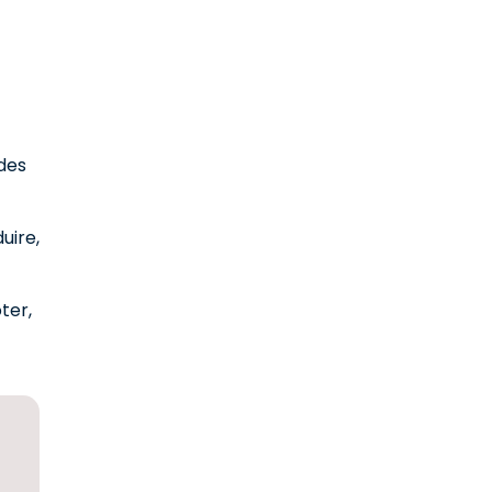
 des
uire,
oter,