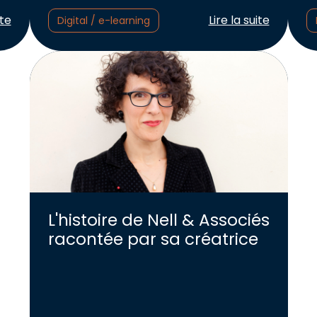
cle :
Lire l'article :
ite
Lire la suite
Digital / e-learning
L'histoire de Nell & Associés
racontée par sa créatrice