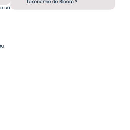
taxonomie de Bloom ?
le au
au