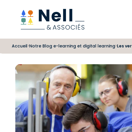
Aller au pied de page
Aller au menu
Aller au contenu
Accueil
Notre Blog e-learning et digital learning
Les ve
>
>