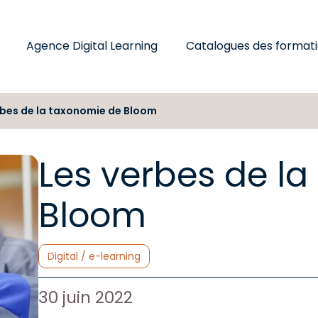
Agence Digital Learning
Catalogues des format
rbes de la taxonomie de Bloom
Les verbes de l
Bloom
Catégories :
Digital / e-learning
Auteur de l'article :
Date de publication :
30 juin 2022