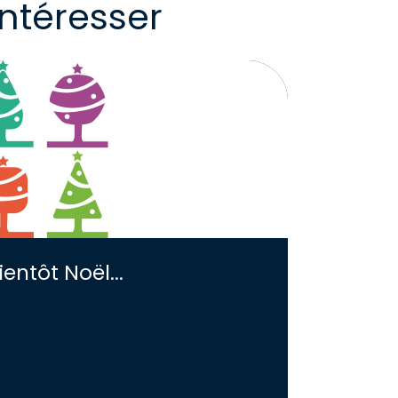
ntéresser
ientôt Noël...