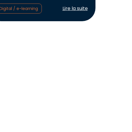
Lire l'article :
Lire la suite
Digital / e-learning