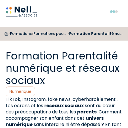
Aller au pied de page
Aller au menu
Aller au contenu
Menu
Formations
Formations pour les bibliothécaires
Formation Parentalité numérique et réseaux sociaux
>
>
>
Formation Parentalité
numérique et réseaux
sociaux
Catégories :
Numérique
TikTok, Instagram, fake news, cyberharcèlement...
Les écrans et les
réseaux sociaux
sont au cœur
des préoccupations de tous les
parents
. Comment
accompagner son enfant dans cet
univers
numérique
sans interdire ni être dépassé ? En tant