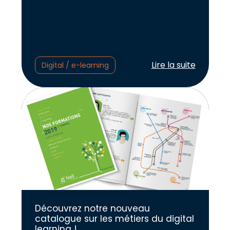
Lire l'article :
Lire la suite
Digital / e-learning
Découvrez notre nouveau
catalogue sur les métiers du digital
learning !