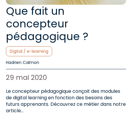
Que fait un
concepteur
pédagogique ?
Catégories :
Digital / e-learning
Auteur de l'article :
Hadrien Calmon
Date de publication :
29 mai 2020
Le concepteur pédagogique conçoit des modules
de digital learning en fonction des besoins des
futurs apprenants. Découvrez ce métier dans notre
article…