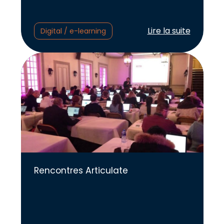
Lire l'article :
Lire la suite
Digital / e-learning
Rencontres Articulate