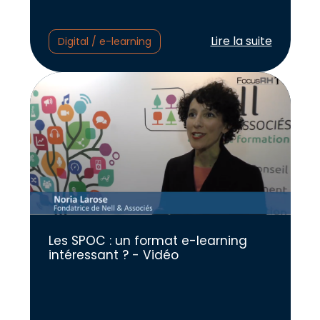
Lire l'article :
Lire la suite
Digital / e-learning
Les SPOC : un format e-learning
intéressant ? - Vidéo